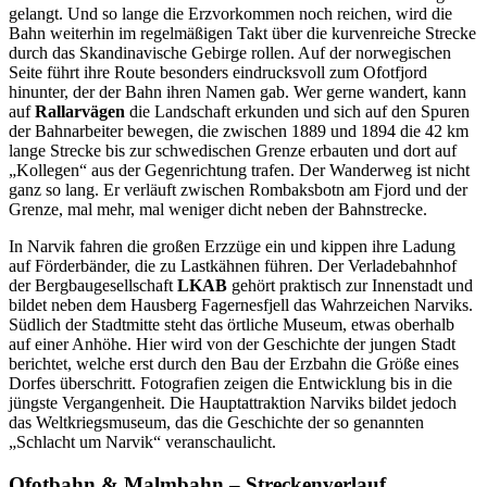
gelangt. Und so lange die Erzvorkommen noch reichen, wird die
Bahn weiterhin im regelmäßigen Takt über die kurvenreiche Strecke
durch das Skandinavische Gebirge rollen. Auf der norwegischen
Seite führt ihre Route besonders eindrucksvoll zum Ofotfjord
hinunter, der der Bahn ihren Namen gab. Wer gerne wandert, kann
auf
Rallarvägen
die Landschaft erkunden und sich auf den Spuren
der Bahnarbeiter bewegen, die zwischen 1889 und 1894 die 42 km
lange Strecke bis zur schwedischen Grenze erbauten und dort auf
„Kollegen“ aus der Gegenrichtung trafen. Der Wanderweg ist nicht
ganz so lang. Er verläuft zwischen Rombaksbotn am Fjord und der
Grenze, mal mehr, mal weniger dicht neben der Bahnstrecke.
In Narvik fahren die großen Erzzüge ein und kippen ihre Ladung
auf Förderbänder, die zu Lastkähnen führen. Der Verladebahnhof
der Bergbaugesellschaft
LKAB
gehört praktisch zur Innenstadt und
bildet neben dem Hausberg Fagernesfjell das Wahrzeichen Narviks.
Südlich der Stadtmitte steht das örtliche Museum, etwas oberhalb
auf einer Anhöhe. Hier wird von der Geschichte der jungen Stadt
berichtet, welche erst durch den Bau der Erzbahn die Größe eines
Dorfes überschritt. Fotografien zeigen die Entwicklung bis in die
jüngste Vergangenheit. Die Hauptattraktion Narviks bildet jedoch
das Weltkriegsmuseum, das die Geschichte der so genannten
„Schlacht um Narvik“ veranschaulicht.
Ofotbahn & Malmbahn – Streckenverlauf