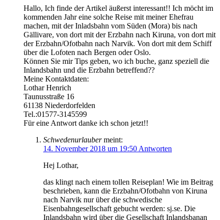
Hallo, Ich finde der Artikel äußerst interessant!! Ich möcht im
kommenden Jahr eine solche Reise mit meiner Ehefrau
machen, mit der Inladsbahn vom Süden (Mora) bis nach
Gällivare, von dort mit der Erzbahn nach Kiruna, von dort mit
der Erzbahn/Ofotbahn nach Narvik. Von dort mit dem Schiff
über die Lofoten nach Bergen oder Oslo.
Können Sie mir Tips geben, wo ich buche, ganz speziell die
Inlandsbahn und die Erzbahn betreffend??
Meine Kontaktdaten:
Lothar Henrich
Taunusstraße 16
61138 Niederdorfelden
Tel.:01577-3145599
Für eine Antwort danke ich schon jetzt!!
Schwedenurlauber
meint:
14. November 2018 um 19:50
Antworten
Hej Lothar,
das klingt nach einem tollen Reiseplan! Wie im Beitrag
beschrieben, kann die Erzbahn/Ofotbahn von Kiruna
nach Narvik nur über die schwedische
Eisenbahngesellschaft gebucht werden: sj.se. Die
Inlandsbahn wird über die Gesellschaft Inlandsbanan