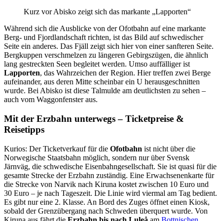
Kurz vor Abisko zeigt sich das markante „Lapporten“
Während sich die Ausblicke von der Ofotbahn auf eine markante
Berg- und Fjordlandschaft richten, ist das Bild auf schwedischer
Seite ein anderes. Das Fjäll zeigt sich hier von einer sanfteren Seite.
Bergkuppen verschmelzen zu längeren Gebirgszügen, die ähnlich
lang gestreckten Seen begleitet werden. Umso auffälliger ist
Lapporten
, das Wahrzeichen der Region. Hier treffen zwei Berge
aufeinander, aus deren Mitte scheinbar ein U herausgeschnitten
wurde. Bei Abisko ist diese Talmulde am deutlichsten zu sehen –
auch vom Waggonfenster aus.
Mit der Erzbahn unterwegs – Ticketpreise &
Reisetipps
Kurios: Der Ticketverkauf für die
Ofotbahn
ist nicht über die
Norwegische Staatsbahn möglich, sondern nur über Svensk
Järnväg, die schwedische Eisenbahngesellschaft. Sie ist quasi für die
gesamte Strecke der Erzbahn zuständig. Eine Erwachsenenkarte für
die Strecke von Narvik nach Kiruna kostet zwischen 10 Euro und
30 Euro – je nach Tageszeit. Die Linie wird viermal am Tag bedient.
Es gibt nur eine 2. Klasse. An Bord des Zuges öffnet einen Kiosk,
sobald der Grenzübergang nach Schweden überquert wurde. Von
Kiruna aus fährt die
Erzbahn bis nach Luleå
am
Bottnischen