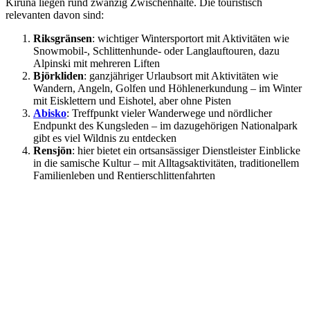
Kiruna liegen rund zwanzig Zwischenhalte. Die touristisch
relevanten davon sind:
Riksgränsen
: wichtiger Wintersportort mit Aktivitäten wie
Snowmobil-, Schlittenhunde- oder Langlauftouren, dazu
Alpinski mit mehreren Liften
Björkliden
: ganzjähriger Urlaubsort mit Aktivitäten wie
Wandern, Angeln, Golfen und Höhlenerkundung – im Winter
mit Eisklettern und Eishotel, aber ohne Pisten
Abisko
: Treffpunkt vieler Wanderwege und nördlicher
Endpunkt des Kungsleden – im dazugehörigen Nationalpark
gibt es viel Wildnis zu entdecken
Rensjön
: hier bietet ein ortsansässiger Dienstleister Einblicke
in die samische Kultur – mit Alltagsaktivitäten, traditionellem
Familienleben und Rentierschlittenfahrten