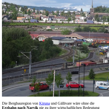
Die Bergbauregion von
Kiruna
und Gällivare wäre ohne die
Erzbahn nach Narvik
nie zu ihrer wirtschaftlichen Bedeutung