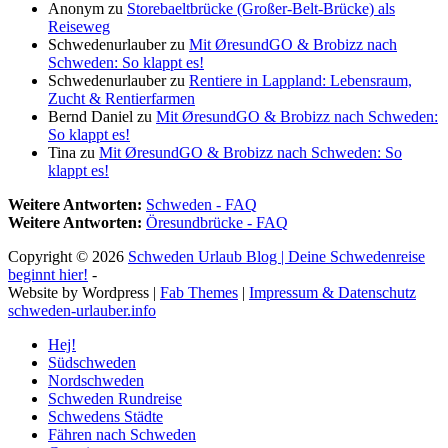
Anonym
zu
Storebaeltbrücke (Großer-Belt-Brücke) als
Reiseweg
Schwedenurlauber
zu
Mit ØresundGO & Brobizz nach
Schweden: So klappt es!
Schwedenurlauber
zu
Rentiere in Lappland: Lebensraum,
Zucht & Rentierfarmen
Bernd Daniel
zu
Mit ØresundGO & Brobizz nach Schweden:
So klappt es!
Tina
zu
Mit ØresundGO & Brobizz nach Schweden: So
klappt es!
Weitere Antworten:
Schweden - FAQ
Weitere Antworten:
Öresundbrücke - FAQ
Copyright © 2026
Schweden Urlaub Blog | Deine Schwedenreise
beginnt hier!
-
Website by Wordpress |
Fab Themes
|
Impressum & Datenschutz
schweden-urlauber.info
Hej!
Südschweden
Nordschweden
Schweden Rundreise
Schwedens Städte
Fähren nach Schweden