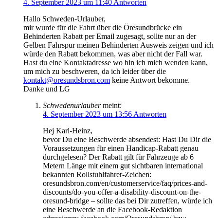
4. September 2023 um 11:40
Antworten
Hallo Schweden-Urlauber,
mir wurde für die Fahrt über die Öresundbrücke ein
Behinderten Rabatt per Email zugesagt, sollte nur an der
Gelben Fahrspur meinen Behinderten Ausweis zeigen und ich
würde den Rabatt bekommen, was aber nicht der Fall war.
Hast du eine Kontaktadresse wo hin ich mich wenden kann,
um mich zu beschweren, da ich leider über die
kontakt@oresundsbron.com
keine Antwort bekomme.
Danke und LG
Schwedenurlauber
meint:
4. September 2023 um 13:56
Antworten
Hej Karl-Heinz,
bevor Du eine Beschwerde absendest: Hast Du Dir die
Voraussetzungen für einen Handicap-Rabatt genau
durchgelesen? Der Rabatt gilt für Fahrzeuge ab 6
Metern Länge mit einem gut sichtbaren international
bekannten Rollstuhlfahrer-Zeichen:
oresundsbron.com/en/customerservice/faq/prices-and-
discounts/do-you-offer-a-disability-discount-on-the-
oresund-bridge – sollte das bei Dir zutreffen, würde ich
eine Beschwerde an die Facebook-Redaktion