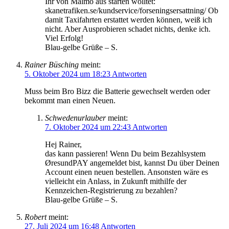
Ihr von Malmö aus starten wolltet:
skanetrafiken.se/kundservice/forseningsersattning/ Ob
damit Taxifahrten erstattet werden können, weiß ich
nicht. Aber Ausprobieren schadet nichts, denke ich.
Viel Erfolg!
Blau-gelbe Grüße – S.
Rainer Büsching
meint:
5. Oktober 2024 um 18:23
Antworten
Muss beim Bro Bizz die Batterie gewechselt werden oder
bekommt man einen Neuen.
Schwedenurlauber
meint:
7. Oktober 2024 um 22:43
Antworten
Hej Rainer,
das kann passieren! Wenn Du beim Bezahlsystem
ØresundPAY angemeldet bist, kannst Du über Deinen
Account einen neuen bestellen. Ansonsten wäre es
vielleicht ein Anlass, in Zukunft mithilfe der
Kennzeichen-Registrierung zu bezahlen?
Blau-gelbe Grüße – S.
Robert
meint:
27. Juli 2024 um 16:48
Antworten