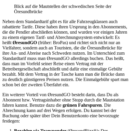
Blick auf die Mautstellen der schwedischen Seite der
Öresundbrücke
Neben dem Standardtarif gibt es für alle Fahrzeugklassen auch
rabattierte Tarife. Diese haben ihren Ursprung in den Abonnements,
die die Pendler abschließen können, und wurden vor einigen Jahren
zu einem eigenen Tarif- und Abrechnungssystem entwickelt: Es
heißt
ØresundGO
(früher: BroPas) und richtet sich nicht nur an
Vielfahrer, sondern auch an Touristen, die die Öresundbrücke für
ihre An- und Abreise nach Schweden nutzen. Im Unterschied zum
Standardtarif muss man ØresundGO allerdings buchen. Das heißt,
dass man im Vorfeld seiner Reise einen Vertrag mit der
Betreibergesellschaft abschließt und dafür eine einmalige Gebühr
bezahlt. Mit dem Vertrag in der Tasche kann man die Brücke dann
zu deutlich günstigeren Preisen nutzen. Die Einmalgebühr spart man
schon bei der zweiten Überfahrt ein.
Ein weiterer Vorteil von ØresundGO besteht darin, dass Du als
Abonnent bzw. Vertragsinhaber ohne Stopp durch die Mautstation
fahren kannst. Benutze dazu die
grünen Fahrspuren
. Die
Abrechnung kann auf drei Wegen erfolgen. Du kannst bei der
Buchung oder später über Dein Benutzerkonto eine bevorzugte
festlegen:
Bezahlen via Transponder
(ØresundBizz®): Der