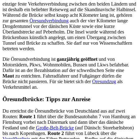
einzige feste Verkehrsverbindung zwischen den beiden Ländern und
ist deshalb ein beliebter Reiseweg auf die Skandinavische Halbinsel.
Während die Brücke selbst knapp acht Kilometer lang ist, gehören
zur gesamten
Öresundverbindung
auch der vier Kilometer lange
Drogdentunnel vor der dänischen Küste sowie eine kurze
Überlandstrecke auf Peberholm. Die Insel wurde während des
Brückenbaus künstlich angelegt, um einen Übergang zwischen
Tunnel und Brücke zu schaffen. Sie darf nur von Wissenschaftlern
betreten werden.
Die Öresundverbindung ist
ganzjährig geöffnet
und von
Motorrädern, Pkws, Wohnmobilen, Bussen und Lkws befahrbar.
Dafür ist an der Bezahlstation auf der schwedischen Seite eine
Maut
zu entrichten. Fahrradfahrer und Fußgänger dürfen die
Brücke nicht passieren. Für sie bietet sich der
Öresundzug
als
Verkehrsmittel an.
Öresundbrücke: Tipps zur Anreise
Du erreichst die Öresundbrücke von Deutschland aus auf zwei
Routen:
Route 1
führt über die Bundesautobahn 7 von Hamburg an
Flensburg vorbei nach Dänemark und dann über das dänische
Festland und die
Große-Belt-Brücke
(auf Dänisch: Storebæltsbron)
bis nach Kopenhagen.
Route 2
führt von Lübeck über die
Vogelfluglinie
mit der Fähre Puttgarden – Rødby auf die dänischen