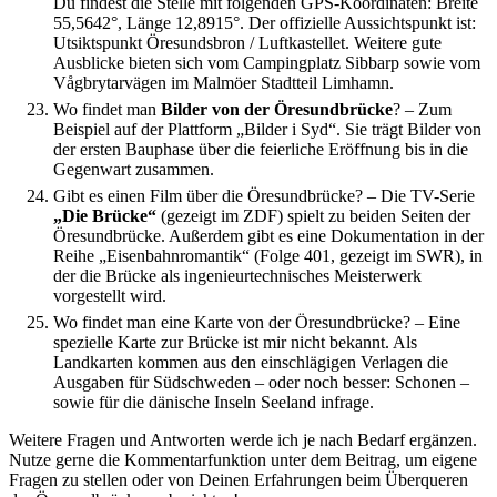
Du findest die Stelle mit folgenden GPS-Koordinaten: Breite
55,5642°, Länge 12,8915°. Der offizielle Aussichtspunkt ist:
Utsiktspunkt Öresundsbron / Luftkastellet. Weitere gute
Ausblicke bieten sich vom Campingplatz Sibbarp sowie vom
Vågbrytarvägen im Malmöer Stadtteil Limhamn.
Wo findet man
Bilder von der Öresundbrücke
?
–
Zum
Beispiel auf der Plattform „Bilder i Syd“. Sie trägt Bilder von
der ersten Bauphase über die feierliche Eröffnung bis in die
Gegenwart zusammen.
Gibt es einen Film über die Öresundbrücke?
–
Die TV-Serie
„Die Brücke“
(gezeigt im ZDF) spielt zu beiden Seiten der
Öresundbrücke. Außerdem gibt es eine Dokumentation in der
Reihe „Eisenbahnromantik“ (Folge 401, gezeigt im SWR), in
der die Brücke als ingenieurtechnisches Meisterwerk
vorgestellt wird.
Wo findet man eine Karte von der Öresundbrücke?
–
Eine
spezielle Karte zur Brücke ist mir nicht bekannt. Als
Landkarten kommen aus den einschlägigen Verlagen die
Ausgaben für Südschweden – oder noch besser: Schonen –
sowie für die dänische Inseln Seeland infrage.
Weitere Fragen und Antworten werde ich je nach Bedarf ergänzen.
Nutze gerne die Kommentarfunktion unter dem Beitrag, um eigene
Fragen zu stellen oder von Deinen Erfahrungen beim Überqueren