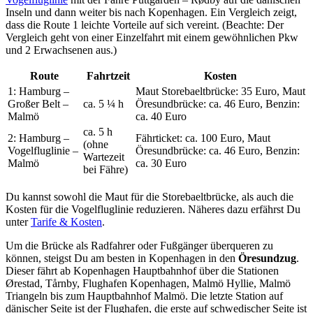
Inseln und dann weiter bis nach Kopenhagen. Ein Vergleich zeigt,
dass die Route 1 leichte Vorteile auf sich vereint. (Beachte: Der
Vergleich geht von einer Einzelfahrt mit einem gewöhnlichen Pkw
und 2 Erwachsenen aus.)
Route
Fahrtzeit
Kosten
1: Hamburg –
Maut Storebaeltbrücke: 35 Euro, Maut
Großer Belt –
ca. 5 ¼ h
Öresundbrücke: ca. 46 Euro, Benzin:
Malmö
ca. 40 Euro
ca. 5 h
2: Hamburg –
Fährticket: ca. 100 Euro, Maut
(ohne
Vogelfluglinie –
Öresundbrücke: ca. 46 Euro, Benzin:
Wartezeit
Malmö
ca. 30 Euro
bei Fähre)
Du kannst sowohl die Maut für die Storebaeltbrücke, als auch die
Kosten für die Vogelfluglinie reduzieren. Näheres dazu erfährst Du
unter
Tarife & Kosten
.
Um die Brücke als Radfahrer oder Fußgänger überqueren zu
können, steigst Du am besten in Kopenhagen in den
Öresundzug
.
Dieser fährt ab Kopenhagen Hauptbahnhof über die Stationen
Ørestad, Tårnby, Flughafen Kopenhagen, Malmö Hyllie, Malmö
Triangeln bis zum Hauptbahnhof Malmö. Die letzte Station auf
dänischer Seite ist der Flughafen, die erste auf schwedischer Seite ist