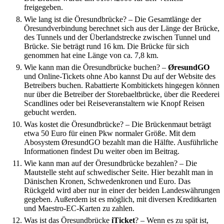
freigegeben.
Wie lang ist die Öresundbrücke?
–
Die Gesamtlänge der
Öresundverbindung berechnet sich aus der Länge der Brücke,
des Tunnels und der Überlandstrecke zwischen Tunnel und
Brücke. Sie beträgt rund 16 km. Die Brücke für sich
genommen hat eine Länge von ca. 7,8 km.
Wie kann man die Öresundbrücke buchen?
–
ØresundGO
und Online-Tickets ohne Abo kannst Du auf der Website des
Betreibers buchen. Rabattierte Kombitickets hingegen können
nur über die Betreiber der Storebaeltbrücke, über die Reederei
Scandlines oder bei Reiseveranstaltern wie Knopf Reisen
gebucht werden.
Was kostet die Öresundbrücke?
–
Die Brückenmaut beträgt
etwa 50 Euro für einen Pkw normaler Größe. Mit dem
Abosystem ØresundGO bezahlt man die Hälfte. Ausführliche
Informationen findest Du weiter oben im Beitrag.
Wie kann man auf der Öresundbrücke bezahlen?
–
Die
Mautstelle steht auf schwedischer Seite. Hier bezahlt man in
Dänischen Kronen, Schwedenkronen und Euro. Das
Rückgeld wird aber nur in einer der beiden Landeswährungen
gegeben. Außerdem ist es möglich, mit diversen Kreditkarten
und Maestro-EC-Karten zu zahlen.
Was ist das Öresundbrücke
iTicket
?
–
Wenn es zu spät ist,