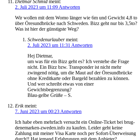
Dietmar Schmid
meint:
2. Juli 2023 um 11:09
Antworten
Wir wollen mit dem Womo länger wie 6m und Gewicht 4,8 to
über Öresundbrücke nach Schweden. Bizz geht nur bis 3,5to?
Was ist hier der günstigste Weg?
Schwedenurlauber
meint:
2. Juli 2023 um 11:31
Antworten
Hej Dietmar,
um was für ein Bizz geht es? Ich verstehe die Frage
nicht. Ein Bizz bzw. Transponder ist nicht mehr
zwingend nötig, um die Maut auf der Öresundbrücke
ohne Kreditkarte oder Bargeld bezahlen zu können.
Und wer schreibt etwas von einer
Gewichtsbegrenzung?
Blau-gelbe Grüße – S.
Erik
meint:
7. Juni 2023 um 00:23
Antworten
Ich habe eben mehrfach versucht ein Online-Ticket bei brug-
denemarken-zweden.info zu kaufen. Leider geht keine
Zahlung mit meiner Visa Karte noch per Sofort-Überweisung
durch!! Hat jemand Erfahrungen mit dem Anbieter?