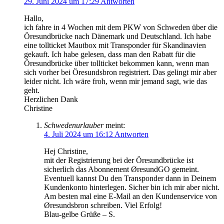
29. Juni 2024 um 17:29
Antworten
Hallo,
ich fahre in 4 Wochen mit dem PKW von Schweden über die
Öresundbrücke nach Dänemark und Deutschland. Ich habe
eine tollticket Mautbox mit Transponder für Skandinavien
gekauft. Ich habe gelesen, dass man den Rabatt für die
Öresundbrücke über tollticket bekommen kann, wenn man
sich vorher bei Öresundsbron registriert. Das gelingt mir aber
leider nicht. Ich wäre froh, wenn mir jemand sagt, wie das
geht.
Herzlichen Dank
Christine
Schwedenurlauber
meint:
4. Juli 2024 um 16:12
Antworten
Hej Christine,
mit der Registrierung bei der Öresundbrücke ist
sicherlich das Abonnement ØresundGO gemeint.
Eventuell kannst Du den Transponder dann in Deinem
Kundenkonto hinterlegen. Sicher bin ich mir aber nicht.
Am besten mal eine E-Mail an den Kundenservice von
Øresundsbron schreiben. Viel Erfolg!
Blau-gelbe Grüße – S.