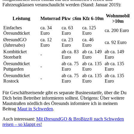
Fahrzeugklassen veranschaulicht werden (Stand: Januar 2019):
Wohnmobil
Leistung
Motorrad
Pkw ≤6m
Kfz 6-10m
>10m
Einfaches
ca. 34
ca. 63
ca. 125
ca. 200 Euro
Öresundticket
Euro
Euro
Euro
ØresundGO
ca. 12
ca. 23
ca. 46
ca. 92 Euro
(Jahresabo)
Euro
Euro
Euro
Kombiticket
ab ca. 83
ab ca. 149
ab ca. 149
-
Storebælt
Euro
Euro
Euro
Öresundticket
ab ca. 75
ab ca. 135
ab ca. 135
-
Puttgarden
Euro
Euro
Euro
Öresundticket
ab ca. 75
ab ca. 135
ab ca. 135
-
Rostock
Euro
Euro
Euro
Für Geschäftsreisende gibt es separate Businesstarife, über die Du
Dich beim Betreiber informieren solltest. Übrigens: Über weitere
Mautstraßen nördlich des Öresunds informiere ich in meinem
Beitrag
Maut in Schweden
.
Auch interessant:
Mit ØresundGO & BroBizz® nach Schweden
reisen – so klappt es!