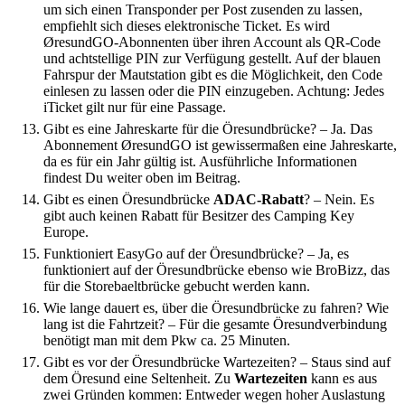
um sich einen Transponder per Post zusenden zu lassen,
empfiehlt sich dieses elektronische Ticket. Es wird
ØresundGO-Abonnenten über ihren Account als QR-Code
und achtstellige PIN zur Verfügung gestellt. Auf der blauen
Fahrspur der Mautstation gibt es die Möglichkeit, den Code
einlesen zu lassen oder die PIN einzugeben. Achtung: Jedes
iTicket gilt nur für eine Passage.
Gibt es eine Jahreskarte für die Öresundbrücke?
–
Ja. Das
Abonnement ØresundGO ist gewissermaßen eine Jahreskarte,
da es für ein Jahr gültig ist. Ausführliche Informationen
findest Du weiter oben im Beitrag.
Gibt es einen Öresundbrücke
ADAC-Rabatt
?
–
Nein. Es
gibt auch keinen Rabatt für Besitzer des Camping Key
Europe.
Funktioniert EasyGo auf der Öresundbrücke?
–
Ja, es
funktioniert auf der Öresundbrücke ebenso wie BroBizz, das
für die Storebaeltbrücke gebucht werden kann.
Wie lange dauert es, über die Öresundbrücke zu fahren? Wie
lang ist die Fahrtzeit?
–
Für die gesamte Öresundverbindung
benötigt man mit dem Pkw ca. 25 Minuten.
Gibt es vor der Öresundbrücke Wartezeiten?
–
Staus sind auf
dem Öresund eine Seltenheit. Zu
Wartezeiten
kann es aus
zwei Gründen kommen: Entweder wegen hoher Auslastung