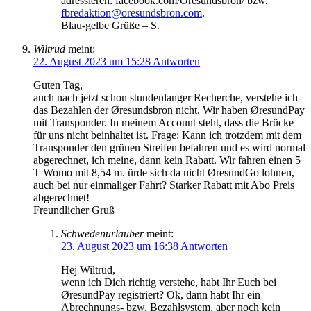
adressieren: facebook.com/Oresundsbron/ bzw.
fbredaktion@oresundsbron.com
.
Blau-gelbe Grüße – S.
Wiltrud
meint:
22. August 2023 um 15:28
Antworten
Guten Tag,
auch nach jetzt schon stundenlanger Recherche, verstehe ich
das Bezahlen der Øresundsbron nicht. Wir haben ØresundPay
mit Transponder. In meinem Account steht, dass die Brücke
für uns nicht beinhaltet ist. Frage: Kann ich trotzdem mit dem
Transponder den grünen Streifen befahren und es wird normal
abgerechnet, ich meine, dann kein Rabatt. Wir fahren einen 5
T Womo mit 8,54 m. ürde sich da nicht ØresundGo lohnen,
auch bei nur einmaliger Fahrt? Starker Rabatt mit Abo Preis
abgerechnet!
Freundlicher Gruß
Schwedenurlauber
meint:
23. August 2023 um 16:38
Antworten
Hej Wiltrud,
wenn ich Dich richtig verstehe, habt Ihr Euch bei
ØresundPay registriert? Ok, dann habt Ihr ein
Abrechnungs- bzw. Bezahlsystem, aber noch kein