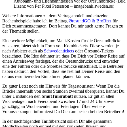
Autobahn- und Eisenbahntrassen vor der Öresundbrücke (Bild 
Lizenz von Per Pixel Petersson – imagebank.sweden.se)
Weitere Informationen zu dem Vertragsmodell und einzelne
Rechenbeispiele habe ich im Beitrag
ØresundGO & BroBizz
für
Dich zusammengetragen. Dort kannst Du mir auch gerne Fragen zu
der Thematik stellen.
Eine weitere Möglichkeit, um Maut-Kosten für die Öresundbrücke
zu sparen, bietet sich in Form von Kombitickets. Diese werden je
nach Anbieter auch als
Schwedentickets
oder Öresund-Tickets
bezeichnet. Die Idee dahinter ist, dass Du Dich vor Deiner Reise auf
einen Anreiseweg festlegst, der die Öresundbrücke und entweder
eine der Fähren oder die Storebaeltbrücke einschließt. Die Betreiber
haben dadurch den Vorteil, dass Sie fest mit Deiner Reise und den
daraus resultierenden Einnahmen planen können.
Zu guter Letzt noch ein Hinweis für Tagestouristen: Wenn Du die
Brücke innerhalb von sechs Stunden zweimal überquerst, kannst Du
unter Umständen den
SmutTursrabatt
nutzen. Er gilt an allen
Wochentagen nach Feierabend zwischen 17 und 24 Uhr sowie
ganztägig an Wochenenden und Feiertagen. Über weitere
Voraussetzungen informierst Du Dich am besten bei den Betreibern!
In der nachfolgenden Tarifübersicht sollen Dir alle genannten
Möglichkeiten noch einmal mit den konkreten Preisen und