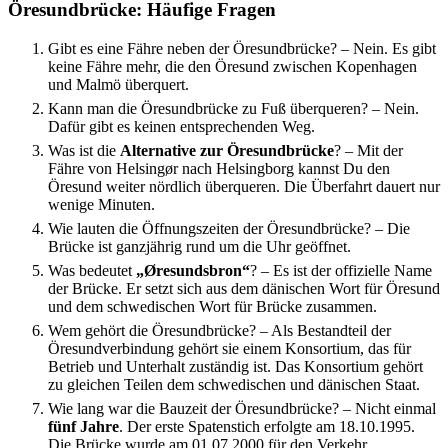
Öresundbrücke: Häufige Fragen
Gibt es eine Fähre neben der Öresundbrücke?
–
Nein. Es gibt
keine Fähre mehr, die den Öresund zwischen Kopenhagen
und Malmö überquert.
Kann man die Öresundbrücke zu Fuß überqueren?
–
Nein.
Dafür gibt es keinen entsprechenden Weg.
Was ist die
Alternative zur Öresundbrücke
?
–
Mit der
Fähre von Helsingør nach Helsingborg kannst Du den
Öresund weiter nördlich überqueren. Die Überfahrt dauert nur
wenige Minuten.
Wie lauten die Öffnungszeiten der Öresundbrücke?
–
Die
Brücke ist ganzjährig rund um die Uhr geöffnet.
Was bedeutet
„Øresundsbron“
?
–
Es ist der offizielle Name
der Brücke. Er setzt sich aus dem dänischen Wort für Öresund
und dem schwedischen Wort für Brücke zusammen.
Wem gehört die Öresundbrücke?
–
Als Bestandteil der
Öresundverbindung gehört sie einem Konsortium, das für
Betrieb und Unterhalt zuständig ist. Das Konsortium gehört
zu gleichen Teilen dem schwedischen und dänischen Staat.
Wie lang war die Bauzeit der Öresundbrücke?
–
Nicht einmal
fünf Jahre
. Der erste Spatenstich erfolgte am 18.10.1995.
Die Brücke wurde am 01.07.2000 für den Verkehr