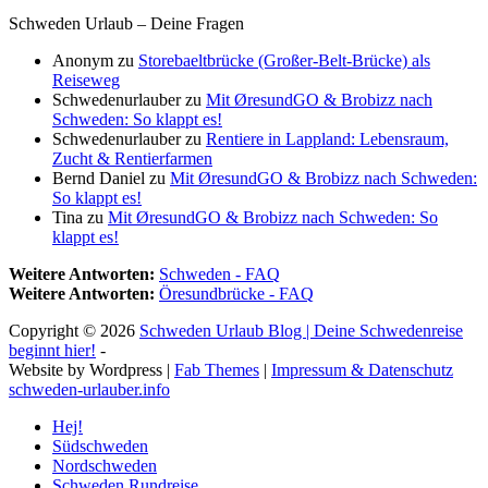
Schweden Urlaub – Deine Fragen
Anonym
zu
Storebaeltbrücke (Großer-Belt-Brücke) als
Reiseweg
Schwedenurlauber
zu
Mit ØresundGO & Brobizz nach
Schweden: So klappt es!
Schwedenurlauber
zu
Rentiere in Lappland: Lebensraum,
Zucht & Rentierfarmen
Bernd Daniel
zu
Mit ØresundGO & Brobizz nach Schweden:
So klappt es!
Tina
zu
Mit ØresundGO & Brobizz nach Schweden: So
klappt es!
Weitere Antworten:
Schweden - FAQ
Weitere Antworten:
Öresundbrücke - FAQ
Copyright © 2026
Schweden Urlaub Blog | Deine Schwedenreise
beginnt hier!
-
Website by Wordpress |
Fab Themes
|
Impressum & Datenschutz
schweden-urlauber.info
Hej!
Südschweden
Nordschweden
Schweden Rundreise