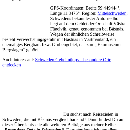
GPS-Koordinaten: Breite 59.449444°,
Länge 11.8475°. Region:
Mittelschweden
.
Schwedens bekanntester Autofriedhof
liegt auf dem Gebiet der Ortschaft Västra
Fågelvik, genau genommen bei Båstnäs.
Wegen der ähnlichen Schreibweise
besteht Verwechslungsgefahr mit Bastnäs in Västmanland, ein
ehemaliges Bergbau- bzw. Grubengebiet, das zum „Ekomuseum
Bergslagen“ gehört.
Auch interessant:
Schweden Geheimtipps – besondere Orte
entdecken
Du suchst nach Reisezielen in
Schweden, die mit Båstnäs vergleichbar sind? Dann findest Du auf
dieser Übersichtsseite alle weiteren Beiträge aus meiner Reihe
„Besondere Orte in Schweden“
. Darunter fasse ich vor allem