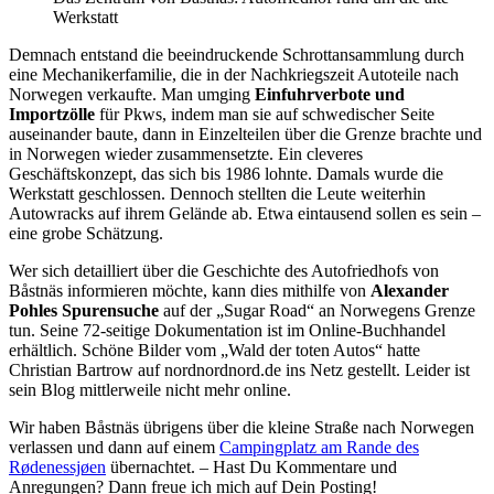
Werkstatt
Demnach entstand die beeindruckende Schrottansammlung durch
eine Mechanikerfamilie, die in der Nachkriegszeit Autoteile nach
Norwegen verkaufte. Man umging
Einfuhrverbote und
Importzölle
für Pkws, indem man sie auf schwedischer Seite
auseinander baute, dann in Einzelteilen über die Grenze brachte und
in Norwegen wieder zusammensetzte. Ein cleveres
Geschäftskonzept, das sich bis 1986 lohnte. Damals wurde die
Werkstatt geschlossen. Dennoch stellten die Leute weiterhin
Autowracks auf ihrem Gelände ab. Etwa eintausend sollen es sein –
eine grobe Schätzung.
Wer sich detailliert über die Geschichte des Autofriedhofs von
Båstnäs informieren möchte, kann dies mithilfe von
Alexander
Pohles Spurensuche
auf der „Sugar Road“ an Norwegens Grenze
tun. Seine 72-seitige Dokumentation ist im Online-Buchhandel
erhältlich. Schöne Bilder vom „Wald der toten Autos“ hatte
Christian Bartrow auf nordnordnord.de ins Netz gestellt. Leider ist
sein Blog mittlerweile nicht mehr online.
Wir haben Båstnäs übrigens über die kleine Straße nach Norwegen
verlassen und dann auf einem
Campingplatz am Rande des
Rødenessjøen
übernachtet. – Hast Du Kommentare und
Anregungen? Dann freue ich mich auf Dein Posting!