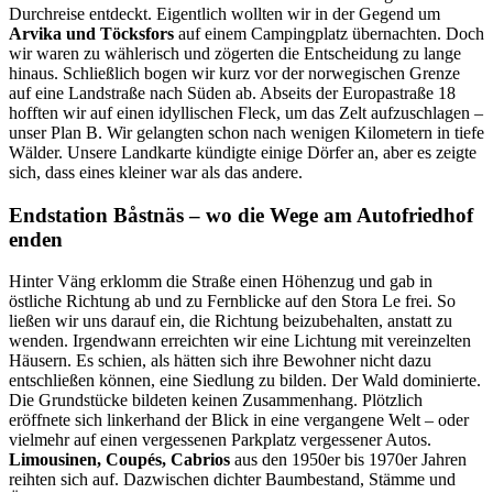
Durchreise entdeckt. Eigentlich wollten wir in der Gegend um
Arvika und Töcksfors
auf einem Campingplatz übernachten. Doch
wir waren zu wählerisch und zögerten die Entscheidung zu lange
hinaus. Schließlich bogen wir kurz vor der norwegischen Grenze
auf eine Landstraße nach Süden ab. Abseits der Europastraße 18
hofften wir auf einen idyllischen Fleck, um das Zelt aufzuschlagen –
unser Plan B. Wir gelangten schon nach wenigen Kilometern in tiefe
Wälder. Unsere Landkarte kündigte einige Dörfer an, aber es zeigte
sich, dass eines kleiner war als das andere.
Endstation Båstnäs – wo die Wege am Autofriedhof
enden
Hinter Väng erklomm die Straße einen Höhenzug und gab in
östliche Richtung ab und zu Fernblicke auf den Stora Le frei. So
ließen wir uns darauf ein, die Richtung beizubehalten, anstatt zu
wenden. Irgendwann erreichten wir eine Lichtung mit vereinzelten
Häusern. Es schien, als hätten sich ihre Bewohner nicht dazu
entschließen können, eine Siedlung zu bilden. Der Wald dominierte.
Die Grundstücke bildeten keinen Zusammenhang. Plötzlich
eröffnete sich linkerhand der Blick in eine vergangene Welt – oder
vielmehr auf einen vergessenen Parkplatz vergessener Autos.
Limousinen, Coupés, Cabrios
aus den 1950er bis 1970er Jahren
reihten sich auf. Dazwischen dichter Baumbestand, Stämme und