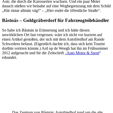
Äste, die durch die Karosserien wuchsen. Und ein paar Meter
danach stießen wir beinahe auf eine Wegbegrenzung mit dem Schild
„Här slutar allmän väg!“ – „Hier endet die öffentliche Straße“.
Båstnäs – Goldgräberdorf für Fahrzeugteilehändler
So habe ich Båstnäs in Erinnerung und ich hätte diesen
unwirklichen Ort fast vergessen, wäre ich nicht vor kurzem auf
einen Artikel gestoßen, der sich mit dem Autofriedhof am Rande
Schwedens befasst. (Eigentlich dachte ich, dass sich kein Tourist
dorthin verirren könnte.) Ard op de Weegh hat ihn im Frühsommer
2012 aufgesucht und für die Zeitschrift „
Auto Motor & Sport
“
erkundet.
Das Zentrum von Båstnäs: Autofriedhof rund um die alte