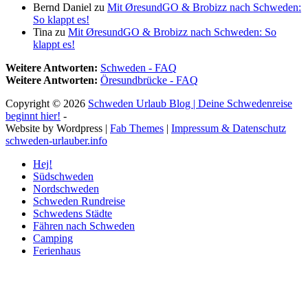
Bernd Daniel
zu
Mit ØresundGO & Brobizz nach Schweden:
So klappt es!
Tina
zu
Mit ØresundGO & Brobizz nach Schweden: So
klappt es!
Weitere Antworten:
Schweden - FAQ
Weitere Antworten:
Öresundbrücke - FAQ
Copyright © 2026
Schweden Urlaub Blog | Deine Schwedenreise
beginnt hier!
-
Website by Wordpress |
Fab Themes
|
Impressum & Datenschutz
schweden-urlauber.info
Hej!
Südschweden
Nordschweden
Schweden Rundreise
Schwedens Städte
Fähren nach Schweden
Camping
Ferienhaus