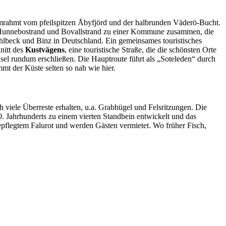
mrahmt vom pfeilspitzen Åbyfjörd und der halbrunden Väderö-Bucht.
n, Hunnebostrand und Bovallstrand zu einer Kommune zusammen, die
lbeck und Binz in Deutschland. Ein gemeinsames touristisches
nitt des
Kustvägens
, eine touristische Straße, die die schönsten Orte
el rundum erschließen. Die Hauptroute führt als „Soteleden“ durch
 der Küste selten so nah wie hier.
h viele Überreste erhalten, u.a. Grabhügel und Felsritzungen. Die
0. Jahrhunderts zu einem vierten Standbein entwickelt und das
gepflegtem Falurot und werden Gästen vermietet. Wo früher Fisch,