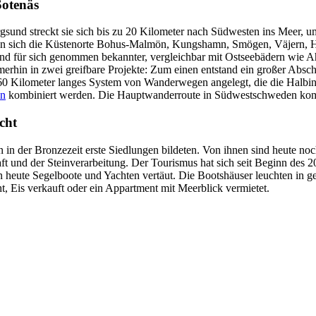
Sotenäs
und streckt sie sich bis zu 20 Kilometer nach Südwesten ins Meer, u
chlossen sich die Küstenorte Bohus-Malmön, Kungshamn, Smögen, Väjer
d für sich genommen bekannter, vergleichbar mit Ostseebädern wie Ah
erhin in zwei greifbare Projekte: Zum einen entstand ein großer Absch
0 Kilometer langes System von Wanderwegen angelegt, die die Halbins
en
kombiniert werden. Die Hauptwanderroute in Südwestschweden kommt
cht
n in der Bronzezeit erste Siedlungen bildeten. Von ihnen sind heute noc
ft und der Steinverarbeitung. Der Tourismus hat sich seit Beginn des 2
en heute Segelboote und Yachten vertäut. Die Bootshäuser leuchten in 
, Eis verkauft oder ein Appartment mit Meerblick vermietet.