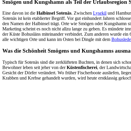
Smögen und Kungshamn als Teil der Urlaubsregion 
Eine davon ist die
Halbinsel Sotenäs
. Zwischen
Lysekil
und Hamburgs
Sotenäs ist kein etablierter Begriff. Vor gut einhundert Jahren s
den Namen der Halbinsel trägt. Orte wie Smögen oder Kungshamn sin
Marketing scheint es noch nicht allzu lange zu geben. Es mündete imm
der Küste Bohusläns miteinander verbindet. Zum anderen wurde ein 6
alle wichtigen Orte und kann im Osten bei Dingle mit dem
Bohusled
Was die Schönheit Smögens und Kungshamns ausma
Typisch für Sotenäs sind die zerklüfteten Buchten, in denen sich scho
Bewohner leben seit jeher von der
Küstenfischerei
, der Landwirtscha
Gesicht der Dörfer verändert. Wo früher Fischerboote ausliefen, lieg
Krabben und Krebse gehandelt wurden, wird heute erstklassig gekocht