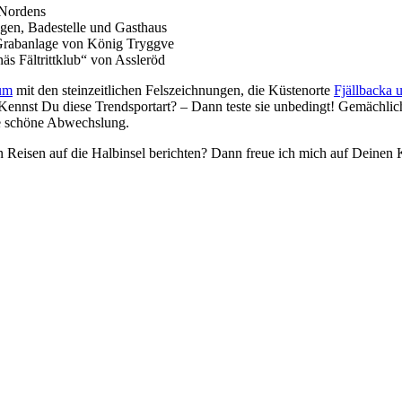
 Nordens
gen, Badestelle und Gasthaus
 Grabanlage von König Tryggve
äs Fältrittklub“ von Assleröd
num
mit den steinzeitlichen Felszeichnungen, die Küstenorte
Fjällbacka
. Kennst Du diese Trendsportart? – Dann teste sie unbedingt! Gemächl
ne schöne Abwechslung.
Reisen auf die Halbinsel berichten? Dann freue ich mich auf Deinen