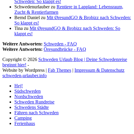
Schweden: So klappt es!
Schwedenurlauber
zu
Rentiere in Lappland: Lebensraum,
Zucht & Rentierfarmen
Bernd Daniel
zu
Mit ØresundGO & Brobizz nach Schweden:
So klappt es!
Tina
zu
Mit ØresundGO & Brobizz nach Schweden: So
klappt es!
Weitere Antworten:
Schweden - FAQ
Weitere Antworten:
Öresundbrücke - FAQ
Copyright © 2026
Schweden Urlaub Blog | Deine Schwedenreise
beginnt hier!
-
Website by Wordpress |
Fab Themes
|
Impressum & Datenschutz
schweden-urlauber.info
Hej!
Südschweden
Nordschweden
Schweden Rundreise
Schwedens Städte
Fähren nach Schweden
Camping
Ferienhaus