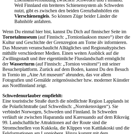
Weil Finnland ein breiteres Schienensystem als Schweden
nutzt, gibt es zwischen den beiden Grenzbahnhöfen ein
Vierschienengleis
. So können Züge beider Länder die
Bahnhöfe anfahren.
Wenn Du einmal hier bist, kannst Du Dich auf finnischer Seite im
Tornetalmuseum
(auf Finnisch: „Tornionlaakson museo“) über die
Kultur und Geschichte der Grenzregion am Torne älv informieren.
Das Museum veranschaulicht Alltägliches und Regionaltypisches
mithilfe verschiedener Medien. Einen weiten Ausblick auf die
Zwillingsstadt und ihre eigentümliche Flusslandschaft ermöglicht
der
Wasserturm
(auf Finnisch: „Tornion vesitorni“) mit seiner
Besucherplattform. Zurück auf dem Boden, kannst Du den Besuch
in Tornio im „Aine Art museum“ abrunden, das vor allem
Fotografien und Gemälde zeitgenössischer bzw. moderner Künstler
aus Nordfinnland zeigt.
Schwedenurlauber empfiehlt:
Eine touristische Straße durch die nördlichste Region Lapplands ist
die Polarlichtstraße (auf Schwedisch: „Norrskensvägen“). Sie
verbindet Norwegen, Schweden und Finnland. In Schweden
verläuft sie zwischen Haparanda und Karesuando auf dem Riksväg
99. Landschaftliche Attraktionen auf der Route sind die
Stromschnellen von Kukkola, die Klippen von Kattilakoski und die
Felsformationen am Luppioberg. Hinzu kommt mit dem