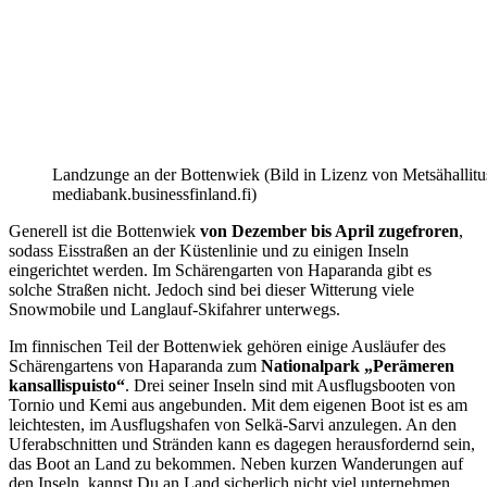
Landzunge an der Bottenwiek (Bild in Lizenz von Metsähallitu
mediabank.businessfinland.fi)
Generell ist die Bottenwiek
von Dezember bis April zugefroren
,
sodass Eisstraßen an der Küstenlinie und zu einigen Inseln
eingerichtet werden. Im Schärengarten von Haparanda gibt es
solche Straßen nicht. Jedoch sind bei dieser Witterung viele
Snowmobile und Langlauf-Skifahrer unterwegs.
Im finnischen Teil der Bottenwiek gehören einige Ausläufer des
Schärengartens von Haparanda zum
Nationalpark „Perämeren
kansallispuisto“
. Drei seiner Inseln sind mit Ausflugsbooten von
Tornio und Kemi aus angebunden. Mit dem eigenen Boot ist es am
leichtesten, im Ausflugshafen von Selkä-Sarvi anzulegen. An den
Uferabschnitten und Stränden kann es dagegen herausfordernd sein,
das Boot an Land zu bekommen. Neben kurzen Wanderungen auf
den Inseln, kannst Du an Land sicherlich nicht viel unternehmen.