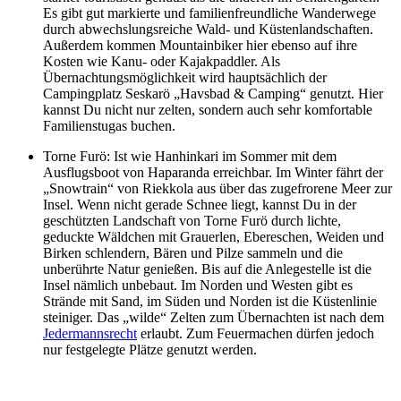
Es gibt gut markierte und familienfreundliche Wanderwege
durch abwechslungsreiche Wald- und Küstenlandschaften.
Außerdem kommen Mountainbiker hier ebenso auf ihre
Kosten wie Kanu- oder Kajakpaddler. Als
Übernachtungsmöglichkeit wird hauptsächlich der
Campingplatz Seskarö „Havsbad & Camping“ genutzt. Hier
kannst Du nicht nur zelten, sondern auch sehr komfortable
Familienstugas buchen.
Torne Furö: Ist wie Hanhinkari im Sommer mit dem
Ausflugsboot von Haparanda erreichbar. Im Winter fährt der
„Snowtrain“ von Riekkola aus über das zugefrorene Meer zur
Insel. Wenn nicht gerade Schnee liegt, kannst Du in der
geschützten Landschaft von Torne Furö durch lichte,
geduckte Wäldchen mit Grauerlen, Ebereschen, Weiden und
Birken schlendern, Bären und Pilze sammeln und die
unberührte Natur genießen. Bis auf die Anlegestelle ist die
Insel nämlich unbebaut. Im Norden und Westen gibt es
Strände mit Sand, im Süden und Norden ist die Küstenlinie
steiniger. Das „wilde“ Zelten zum Übernachten ist nach dem
Jedermannsrecht
erlaubt. Zum Feuermachen dürfen jedoch
nur festgelegte Plätze genutzt werden.