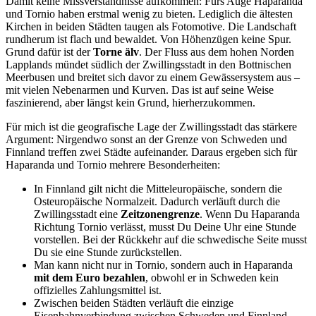
Damit keine Missverständnisse aufkommen: Fürs Auge Haparanda
und Tornio haben erstmal wenig zu bieten. Lediglich die ältesten
Kirchen in beiden Städten taugen als Fotomotive. Die Landschaft
rundherum ist flach und bewaldet. Von Höhenzügen keine Spur.
Grund dafür ist der
Torne älv
. Der Fluss aus dem hohen Norden
Lapplands mündet südlich der Zwillingsstadt in den Bottnischen
Meerbusen und breitet sich davor zu einem Gewässersystem aus –
mit vielen Nebenarmen und Kurven. Das ist auf seine Weise
faszinierend, aber längst kein Grund, hierherzukommen.
Für mich ist die geografische Lage der Zwillingsstadt das stärkere
Argument: Nirgendwo sonst an der Grenze von Schweden und
Finnland treffen zwei Städte aufeinander. Daraus ergeben sich für
Haparanda und Tornio mehrere Besonderheiten:
In Finnland gilt nicht die Mitteleuropäische, sondern die
Osteuropäische Normalzeit. Dadurch verläuft durch die
Zwillingsstadt eine
Zeitzonengrenze
. Wenn Du Haparanda
Richtung Tornio verlässt, musst Du Deine Uhr eine Stunde
vorstellen. Bei der Rückkehr auf die schwedische Seite musst
Du sie eine Stunde zurückstellen.
Man kann nicht nur in Tornio, sondern auch in Haparanda
mit dem Euro bezahlen
, obwohl er in Schweden kein
offizielles Zahlungsmittel ist.
Zwischen beiden Städten verläuft die einzige
Eisenbahnverbindung zwischen Schweden und Finnland.