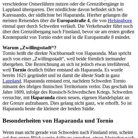
verschiedene Ostseefähren nutzen oder die Grenzübergänge in
Lappland überqueren. Der nördlichste davon befindet sich bei
Karesuando, der südlichste bei Haparanda. Hierher gelangen die
meisten Reisenden über die
Europastraße 4
, die von
Helsingborg
einmal quer durch Schweden verläuft. Die Verkehrsader führt noch
über den Grenzübergang nach Finnland, bevor sie am ersten großen
Knotenpunkt von Tornio endet und in die Europastraße 8 mündet.
Warum „Zwillingsstadt“?
Tornio heißt die direkte Nachbarstadt von Haparanda. Man spricht
auch von einer „Zwillingsstadt“, weil beide förmlich ineinander
übergehen. Die Bezeichnung an sich ist jedoch etwas irreführend,
weil
Tornio
deutlich früher entstand als Haparanda. Es wurde
bereits 1621 gegründet und ist damit die älteste Stadt in ganz
Lappland
. Haparanda entstand erst, nachdem Schweden Tornio
mitsamt des übrigen finnischen Territoriums verlor. Das geschah im
Jahre 1809, infolge des Russisch-Schwedischen Kriegs. Schweden
versuchte, mit
Haparanda
einen neuen, eigenen Handelsplatz an
der Grenze aufzubauen. Dies gelang nicht ganz, wie erhofft. So ist
Haparanda heute die kleinere der beiden Städte.
Besonderheiten von Haparanda und Tornio
Wenn man nicht gerade von Schweden nach Finnland reist, scheint
auf den ersten Blick wenig dafür zu sprechen, einen Abstecher nach