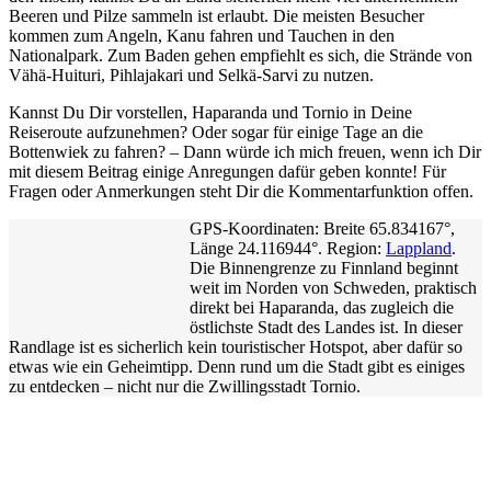
Beeren und Pilze sammeln ist erlaubt. Die meisten Besucher
kommen zum Angeln, Kanu fahren und Tauchen in den
Nationalpark. Zum Baden gehen empfiehlt es sich, die Strände von
Vähä-Huituri, Pihlajakari und Selkä-Sarvi zu nutzen.
Kannst Du Dir vorstellen, Haparanda und Tornio in Deine
Reiseroute aufzunehmen? Oder sogar für einige Tage an die
Bottenwiek zu fahren? – Dann würde ich mich freuen, wenn ich Dir
mit diesem Beitrag einige Anregungen dafür geben konnte! Für
Fragen oder Anmerkungen steht Dir die Kommentarfunktion offen.
GPS-Koordinaten: Breite 65.834167°,
Länge 24.116944°. Region:
Lappland
.
Die Binnengrenze zu Finnland beginnt
weit im Norden von Schweden, praktisch
direkt bei Haparanda, das zugleich die
östlichste Stadt des Landes ist. In dieser
Randlage ist es sicherlich kein touristischer Hotspot, aber dafür so
etwas wie ein Geheimtipp. Denn rund um die Stadt gibt es einiges
zu entdecken – nicht nur die Zwillingsstadt Tornio.