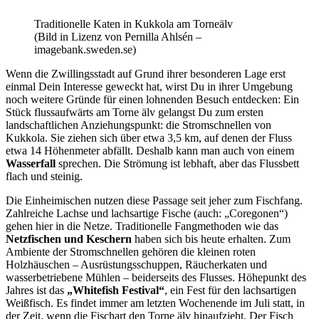
Traditionelle Katen in Kukkola am Torneälv
(Bild in Lizenz von Pernilla Ahlsén –
imagebank.sweden.se)
Wenn die Zwillingsstadt auf Grund ihrer besonderen Lage erst
einmal Dein Interesse geweckt hat, wirst Du in ihrer Umgebung
noch weitere Gründe für einen lohnenden Besuch entdecken: Ein
Stück flussaufwärts am Torne älv gelangst Du zum ersten
landschaftlichen Anziehungspunkt: die Stromschnellen von
Kukkola. Sie ziehen sich über etwa 3,5 km, auf denen der Fluss
etwa 14 Höhenmeter abfällt. Deshalb kann man auch von einem
Wasserfall
sprechen. Die Strömung ist lebhaft, aber das Flussbett
flach und steinig.
Die Einheimischen nutzen diese Passage seit jeher zum Fischfang.
Zahlreiche Lachse und lachsartige Fische (auch: „Coregonen“)
gehen hier in die Netze. Traditionelle Fangmethoden wie das
Netzfischen und Keschern
haben sich bis heute erhalten. Zum
Ambiente der Stromschnellen gehören die kleinen roten
Holzhäuschen – Ausrüstungsschuppen, Räucherkaten und
wasserbetriebene Mühlen – beiderseits des Flusses. Höhepunkt des
Jahres ist das
„Whitefish Festival“
, ein Fest für den lachsartigen
Weißfisch. Es findet immer am letzten Wochenende im Juli statt, in
der Zeit, wenn die Fischart den Torne älv hinaufzieht. Der Fisch