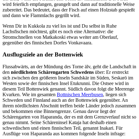
wird feierlich empfangen, geangelt und dann auf traditionelle Weise
zubereitet. Das bedeutet, dass der Fisch auf einen Holzstab gespießt
und dann wie Flammlachs gegrillt wird.
Wenn Dir in Kukkola zu viel los ist und Du selbst in Ruhe
Lachsfischen möchtest, gibt es noch eine Alternative: die
Stromschnellen von Matkakoski etwas weiter am Oberlauf,
gegenüber des finnischen Dorfes Vonkavaara.
Ausflugsziele an der Bottenwiek
Flussabwärts, an der Mündung des Torne älv, geht die Landschaft in
den
nördlichsten Schärengarten Schwedens
über: Er erstreckt
sich zwischen den größeren Inseln Sandskär im Süden, Seskarö im
Westen sowie der finnischen Insel Etukrunni. Die Ostsee wird in
diesem Teil Bottenwiek genannt. Südlich davon folgt die Meerenge
Kvarken. Wie im gesamten
Bottnischen Meerbusen
, liegen sich
Schweden und Finnland auch an der Bottenwiek gegenüber. An
ihrem nördlichsten Abschnitt treffen beide Länder jedoch zusammen
und bekommen eine Binnengrenze. Genau davor liegt der
Schärengarten von Haparanda, der es mit dem Grenzverlauf nicht so
genau nimmt. Seine Schäreninsel Kataja hat deshalb einen
schwedischen und einen finnischen Teil, genannt Inakari. Für
Ausflüge von Haparanda aus kommen folgende Inseln infrage: