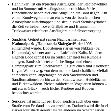
Hanhinkari: Ist ein typisches Ausflugsziel der Stadtbewohner
und im Sommer mit Ausflugsbooten erreichbar. Viele
Einheimische haben hier eine Stuga und ein Boot liegen. Auf
einem Rundweg kann man etwas von der beschaulichen
Atmosphäre aufschnappen und sich in zwei Steinlabyrinthen
die Zeit vertreiben. Zwei Grillplätze und Brunnen mit
Trinkwasser erleichtern Ausflüglern die Selbstversorgung.
Sandskär: Gehört mit seinen Nachbarinseln zum
Nationalpark „Haparanda Skärgård“
, der 1995
eingerichtet wurde. Bootstouren starten von Nikkala (bei
Haparanda), seltener auch von Luleå oder Kalix. Mit dem
eigenen Boot kannst Du im Süden der Insel bei Kumpala
anlegen. Sandskär bietet einfache Stugas und einen
Campingplatz zum Übernachten. Es gibt einen fünf Kilometer
langen Wanderweg, von dem man die landschaftliche Vielfalt
entdecken kann; angefangen bei den Sandstränden und
Sandformationen bis hin zu den Strandwiesen, Heideflächen
und Birkenwäldern. Neben zahlreichen Vogelarten können –
mit etwas Glück – auch Elche, Rentiere und Robben
beobachtet werden.
Seskarö
: Ist nicht nur per Boot, sondern auch über eine
Straße vom Festland aus zu erreichen. Dadurch wird die Insel
stärker touristisch genutzt als die anderen im Schärengarten.