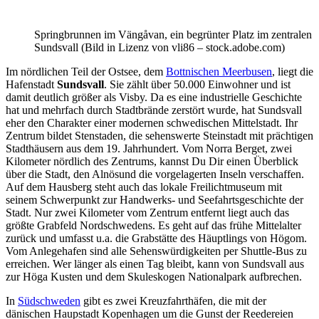
Springbrunnen im Vängåvan, ein begrünter Platz im zentralen
Sundsvall (Bild in Lizenz von vli86 – stock.adobe.com)
Im nördlichen Teil der Ostsee, dem
Bottnischen Meerbusen
, liegt die
Hafenstadt
Sundsvall
. Sie zählt über 50.000 Einwohner und ist
damit deutlich größer als Visby. Da es eine industrielle Geschichte
hat und mehrfach durch Stadtbrände zerstört wurde, hat Sundsvall
eher den Charakter einer modernen schwedischen Mittelstadt. Ihr
Zentrum bildet Stenstaden, die sehenswerte Steinstadt mit prächtigen
Stadthäusern aus dem 19. Jahrhundert. Vom Norra Berget, zwei
Kilometer nördlich des Zentrums, kannst Du Dir einen Überblick
über die Stadt, den Alnösund die vorgelagerten Inseln verschaffen.
Auf dem Hausberg steht auch das lokale Freilichtmuseum mit
seinem Schwerpunkt zur Handwerks- und Seefahrtsgeschichte der
Stadt. Nur zwei Kilometer vom Zentrum entfernt liegt auch das
größte Grabfeld Nordschwedens. Es geht auf das frühe Mittelalter
zurück und umfasst u.a. die Grabstätte des Häuptlings von Högom.
Vom Anlegehafen sind alle Sehenswürdigkeiten per Shuttle-Bus zu
erreichen. Wer länger als einen Tag bleibt, kann von Sundsvall aus
zur Höga Kusten und dem Skuleskogen Nationalpark aufbrechen.
In
Südschweden
gibt es zwei Kreuzfahrthäfen, die mit der
dänischen Haupstadt Kopenhagen um die Gunst der Reedereien