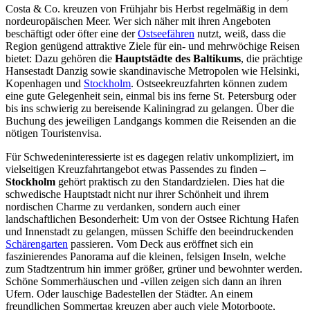
Costa & Co. kreuzen von Frühjahr bis Herbst regelmäßig in dem
nordeuropäischen Meer. Wer sich näher mit ihren Angeboten
beschäftigt oder öfter eine der
Ostseefähren
nutzt, weiß, dass die
Region genügend attraktive Ziele für ein- und mehrwöchige Reisen
bietet: Dazu gehören die
Hauptstädte des Baltikums
, die prächtige
Hansestadt Danzig sowie skandinavische Metropolen wie Helsinki,
Kopenhagen und
Stockholm
. Ostseekreuzfahrten können zudem
eine gute Gelegenheit sein, einmal bis ins ferne St. Petersburg oder
bis ins schwierig zu bereisende Kaliningrad zu gelangen. Über die
Buchung des jeweiligen Landgangs kommen die Reisenden an die
nötigen Touristenvisa.
Für Schwedeninteressierte ist es dagegen relativ unkompliziert, im
vielseitigen Kreuzfahrtangebot etwas Passendes zu finden –
Stockholm
gehört praktisch zu den Standardzielen. Dies hat die
schwedische Hauptstadt nicht nur ihrer Schönheit und ihrem
nordischen Charme zu verdanken, sondern auch einer
landschaftlichen Besonderheit: Um von der Ostsee Richtung Hafen
und Innenstadt zu gelangen, müssen Schiffe den beeindruckenden
Schärengarten
passieren. Vom Deck aus eröffnet sich ein
faszinierendes Panorama auf die kleinen, felsigen Inseln, welche
zum Stadtzentrum hin immer größer, grüner und bewohnter werden.
Schöne Sommerhäuschen und -villen zeigen sich dann an ihren
Ufern. Oder lauschige Badestellen der Städter. An einem
freundlichen Sommertag kreuzen aber auch viele Motorboote,