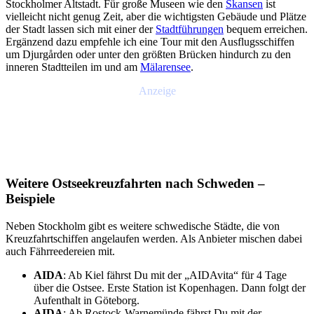
Stockholmer Altstadt. Für große Museen wie den
Skansen
ist
vielleicht nicht genug Zeit, aber die wichtigsten Gebäude und Plätze
der Stadt lassen sich mit einer der
Stadtführungen
bequem erreichen.
Ergänzend dazu empfehle ich eine Tour mit den Ausflugsschiffen
um Djurgården oder unter den größten Brücken hindurch zu den
inneren Stadtteilen im und am
Mälarensee
.
Anzeige
Weitere Ostseekreuzfahrten nach Schweden –
Beispiele
Neben Stockholm gibt es weitere schwedische Städte, die von
Kreuzfahrtschiffen angelaufen werden. Als Anbieter mischen dabei
auch Fährreedereien mit.
AIDA
: Ab Kiel fährst Du mit der „AIDAvita“ für 4 Tage
über die Ostsee. Erste Station ist Kopenhagen. Dann folgt der
Aufenthalt in Göteborg.
AIDA
: Ab Rostock-Warnemünde fährst Du mit der